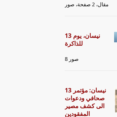
مقال، 2 صفحة، صور
13 نيسان، يوم
للذاكرة
8 صور
13 نيسان: مؤتمر
صحافي ودعوات
الى كشف مصير
المفقودين