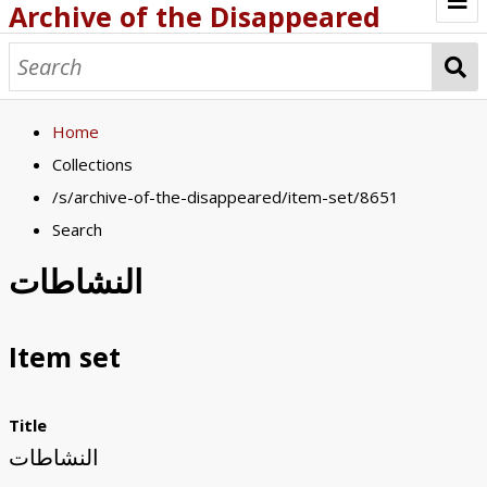
Archive of the Disappeared
Browse Items
Browse Collections
Home
About
Collections
/s/archive-of-the-disappeared/item-set/8651
Archive methodology
Search
Collection Tree
النشاطات
Home
Item set
Title
النشاطات