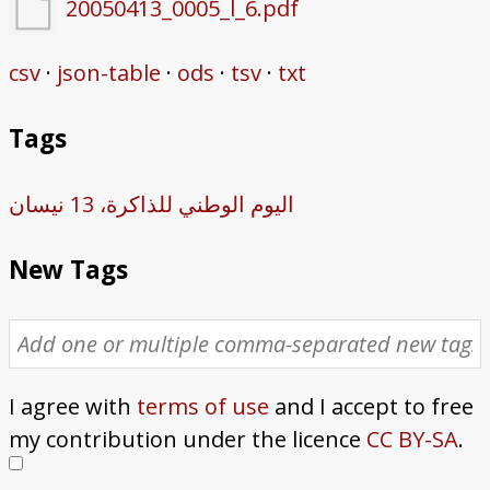
20050413_0005_l_6.pdf
csv
json-table
ods
tsv
txt
Tags
اليوم الوطني للذاكرة، 13 نيسان
New Tags
I agree with
terms of use
and I accept to free
my contribution under the licence
CC BY-SA
.