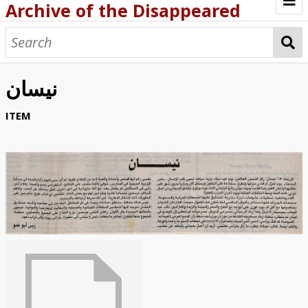
Archive of the Disappeared
Browse Items
Browse Collections
نيسان
About
ITEM
Archive methodology
Collection Tree
Home