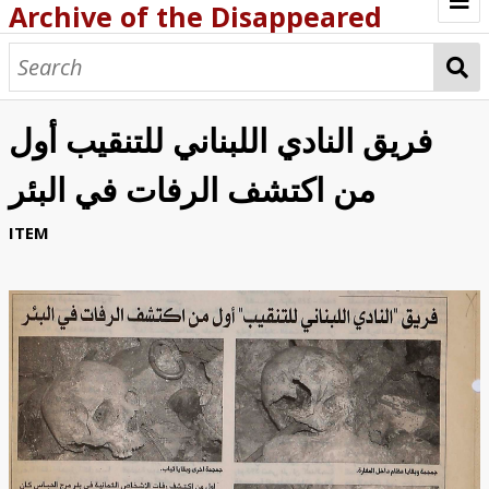
Archive of the Disappeared
Browse Items
Browse Collections
فريق النادي اللبناني للتنقيب أول
About
من اكتشف الرفات في البئر
Archive methodology
ITEM
Collection Tree
Home