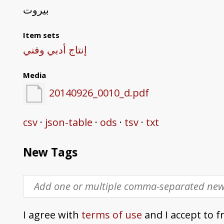
بيروت
Item sets
إنتاج أدبي وفني
Media
20140926_0010_d.pdf
csv
json-table
ods
tsv
txt
New Tags
I agree with
terms of use
and I accept to f