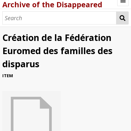
Archive of the Disappeared
Browse Items
Browse Collections
Création de la Fédération
About
Euromed des familles des
Archive methodology
disparus
Collection Tree
ITEM
Home