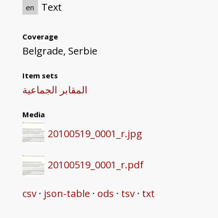
Text
en
Coverage
Belgrade, Serbie
Item sets
المقابر الجماعية
Media
20100519_0001_r.jpg
20100519_0001_r.pdf
csv
json-table
ods
tsv
txt