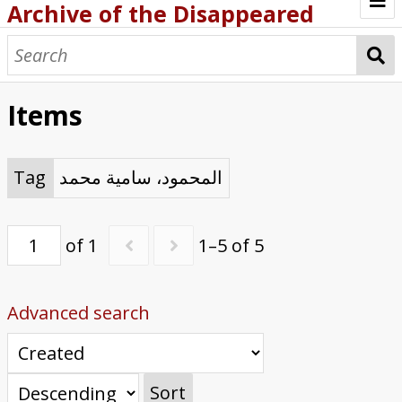
Archive of the Disappeared
Browse Items
Browse Collections
Items
About
Archive methodology
Tag
المحمود، سامية محمد
Collection Tree
of 1
1–5 of 5
Home
Advanced search
Sort