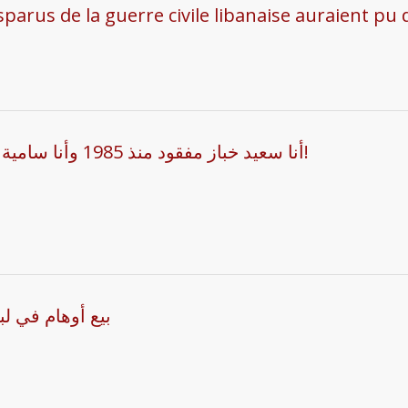
isparus de la guerre civile libanaise auraient pu 
أنا سعيد خباز مفقود منذ 1985 وأنا سامية حمود مخطوفة منذ 1988: لا تدعوا قصتنا تنتهي هنا!
بيع أوهام في لب