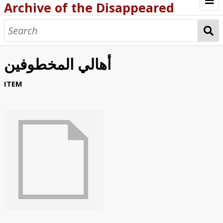
Archive of the Disappeared
Browse Items
Browse Collections
أهالي المخطوفين
About
ITEM
Archive methodology
Collection Tree
Home